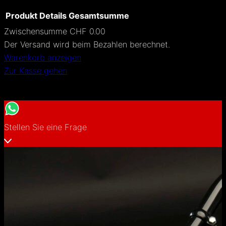
n
Produkt
Details
Gesamtsumme
Zwischensumme
CHF 0.00
Produkte
Der Versand wird beim Bezahlen berechnet.
Warenkorb anzeigen
im
Zur Kasse gehen
Warenkorb
Stellen Sie eine Frage