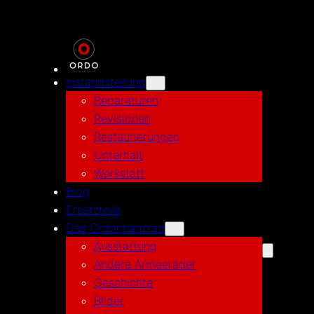
Zum
Inhalt
springen
Instandstellung
Reparaturen
Revisionen
Restaurierungen
Unterhalt
Werkstatt
Blog
Ersatzteile
Das Ordonnanzrad
Ausstattung
Andere Armeeräder
Geschichte
Bilder