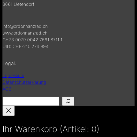
3661 Uetendorf
info@ordonnanzrad.ch
www.ordonnanzrad.ch
CH73 0079 0042 7661 8711 1
UID: CHE-210.274.994
Legal:
Impressum
Datenschutzerklärung
AGB
S
u
c
h
Ihr Warenkorb
(Artikel: 0)
e