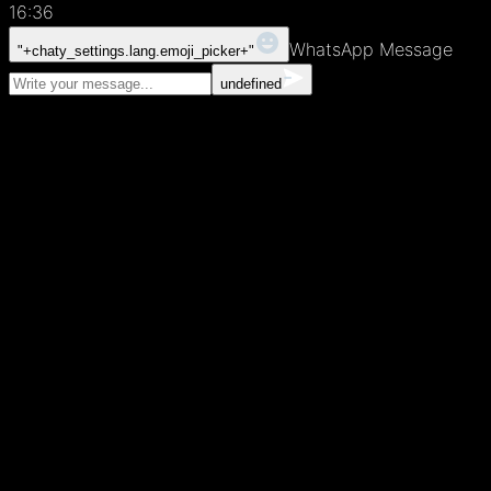
16:36
WhatsApp Message
"+chaty_settings.lang.emoji_picker+"
undefined