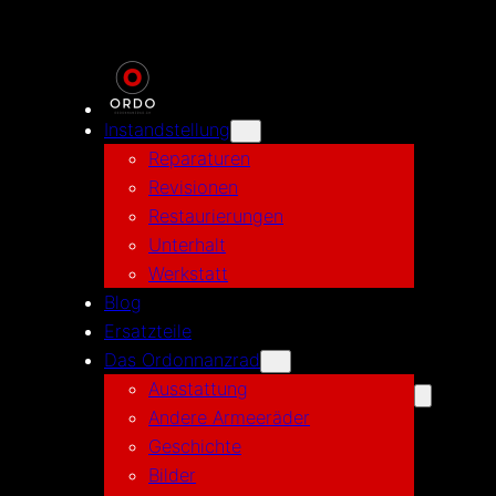
Zum
Inhalt
springen
Instandstellung
Reparaturen
Revisionen
Restaurierungen
Unterhalt
Werkstatt
Blog
Ersatzteile
Das Ordonnanzrad
Ausstattung
Andere Armeeräder
Geschichte
Bilder