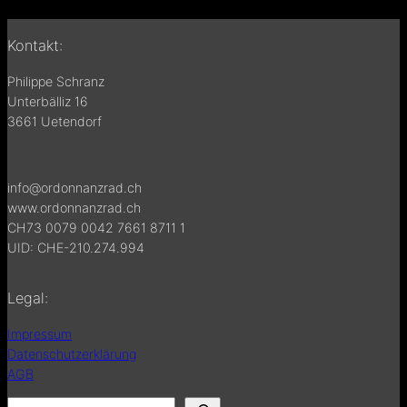
Kontakt:
Philippe Schranz
Unterbälliz 16
3661 Uetendorf
info@ordonnanzrad.ch
www.ordonnanzrad.ch
CH73 0079 0042 7661 8711 1
UID: CHE-210.274.994
Legal:
Impressum
Datenschutzerklärung
AGB