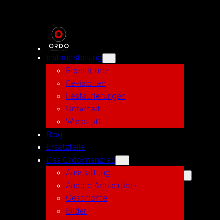
Zum
Inhalt
springen
Instandstellung
Reparaturen
Revisionen
Restaurierungen
Unterhalt
Werkstatt
Blog
Ersatzteile
Das Ordonnanzrad
Ausstattung
Andere Armeeräder
Geschichte
Bilder