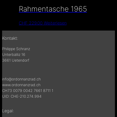
Rahmentasche 1965
CHF
229.00
Weiterlesen
Kontakt:
Philippe Schranz
Unterbälliz 16
3661 Uetendorf
info@ordonnanzrad.ch
www.ordonnanzrad.ch
CH73 0079 0042 7661 8711 1
UID: CHE-210.274.994
Legal: