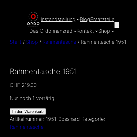
Zum
Inhalt
Instandstellung
Blog
Ersatzteile
springen
Das Ordonnanzrad
Kontakt
Shop
Start
/
Shop
/
Rahmentasche
/ Rahmentasche 1951
Rahmentasche 1951
CHF
219.00
Nur noch 1 vorrätig
Rahmentasche
In den Warenkorb
1951
Artikelnummer:
1951_Bosshard
Kategorie:
Menge
Rahmentasche