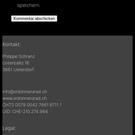
speichern.
Kontakt:
Philippe Schranz
Unterbälliz 16
3661 Uetendorf
info@ordonnanzrad.ch
www.ordonnanzrad.ch
CH73 0079 0042 7661 8711 1
UID: CHE-210.274.994
Legal: