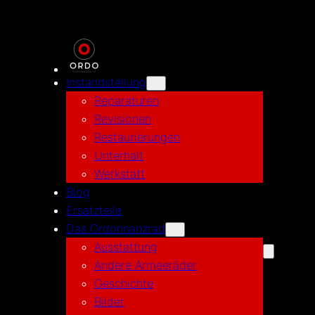
Zum
Inhalt
springen
Instandstellung
Reparaturen
Revisionen
Restaurierungen
Unterhalt
Werkstatt
Blog
Ersatzteile
Das Ordonnanzrad
Ausstattung
Andere Armeeräder
Geschichte
Bilder