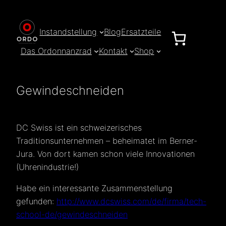
Zum
Inhalt
Instandstellung
Blog
Ersatzteile
springen
Das Ordonnanzrad
Kontakt
Shop
Gewindeschneiden
DC Swiss ist ein schweizerisches
Traditionsunternehmen – beheimatet im Berner-
Jura. Von dort kamen schon viele Innovationen
(Uhrenindustrie!)
Habe ein interessante Zusammenstellung
gefunden:
http://www.dcswiss.com/de/firma/tech-
school-de/gewindeschneiden