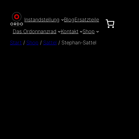
Zum
Inhalt
Instandstellung
Blog
Ersatzteile
springen
Das Ordonnanzrad
Kontakt
Shop
Start
/
Shop
/
Sattel
/ Stephan-Sattel