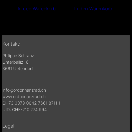
In den Warenkorb
In den Warenkorb
Kontakt:
Philippe Schranz
Unterbälliz 16
3661 Uetendorf
info@ordonnanzrad.ch
www.ordonnanzrad.ch
CH73 0079 0042 7661 8711 1
UID: CHE-210.274.994
Legal: