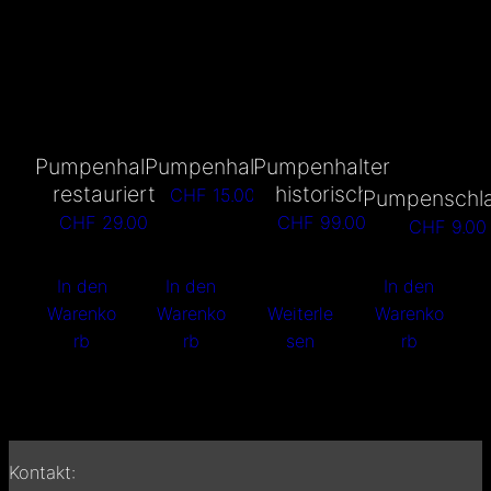
Pumpenhalter
Pumpenhalter
Pumpenhalter
restauriert
historisch
CHF
15.00
Pumpenschl
CHF
29.00
CHF
99.00
CHF
9.00
In den
In den
In den
Warenko
Warenko
Weiterle
Warenko
rb
rb
sen
rb
Kontakt: