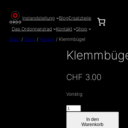
Zum
Inhalt
Instandstellung
Blog
Ersatzteile
springen
Das Ordonnanzrad
Kontakt
Shop
Start
/
Shop
/
Pumpe
/ Klemmbügel
Klemmbüge
CHF
3.00
Vorrätig
Klemmbügel
Menge
In den
Warenkorb