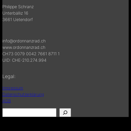
Philippe Schranz
Unterbälliz 16
3661 Uetendorf
info@ordonnanzrad.ch
www.ordonnanzrad.ch
CH73 0079 0042 7661 8711 1
UID: CHE-210.274.994
Legal:
Impressum
Datenschutzerklärung
AGB
S
u
c