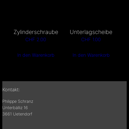
Zylinderschraube
Unterlagscheibe
CHF
2.00
CHF
1.00
In den Warenkorb
In den Warenkorb
Kontakt:
Philippe Schranz
Unterbälliz 16
3661 Uetendorf