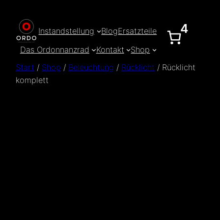
Zum
Inhalt
4
Instandstellung
Blog
Ersatzteile
springen
Das Ordonnanzrad
Kontakt
Shop
Start
/
Shop
/
Beleuchtung
/
Rücklicht
/ Rücklicht
komplett