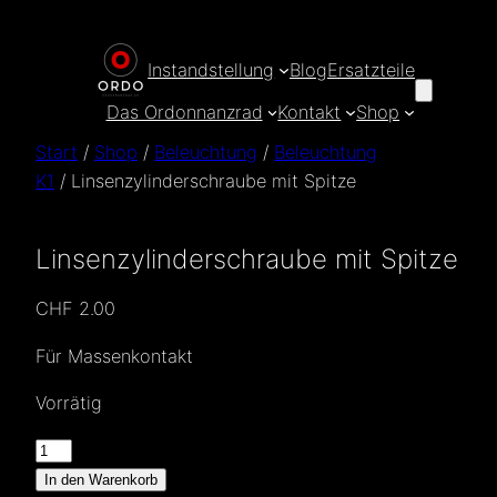
Zum
Inhalt
Instandstellung
Blog
Ersatzteile
springen
Das Ordonnanzrad
Kontakt
Shop
Start
/
Shop
/
Beleuchtung
/
Beleuchtung
K1
/ Linsenzylinderschraube mit Spitze
Linsenzylinderschraube mit Spitze
CHF
2.00
Für Massenkontakt
Vorrätig
Linsenzylinderschraube
mit
In den Warenkorb