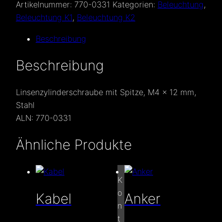
Spitze
Artikelnummer:
770-0331
Kategorien:
Beleuchtung
,
Menge
Beleuchtung K1
,
Beleuchtung K2
Beschreibung
Beschreibung
Linsenzylinderschraube mit Spitze, M4 × 12 mm,
Stahl
ALN: 770-0331
Ähnliche Produkte
K
o
Kabel
Anker
n
t