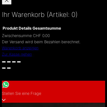
c
h
Ihr Warenkorb
(Artikel: 0)
e
n
Produkt
Details
Gesamtsumme
Zwischensumme
CHF 0.00
Produkte
Der Versand wird beim Bezahlen berechnet.
Warenkorb anzeigen
im
Zur Kasse gehen
Warenkorb
Stellen Sie eine Frage