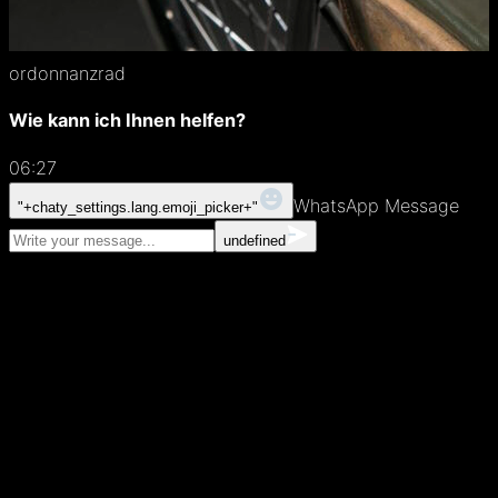
ordonnanzrad
Wie kann ich Ihnen helfen?
06:27
WhatsApp Message
"+chaty_settings.lang.emoji_picker+"
undefined