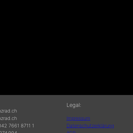
Legal:
zrad.ch
zrad.ch
Impressum
42 7661 8711 1
Datenschutzerklärung
274.994
AGB