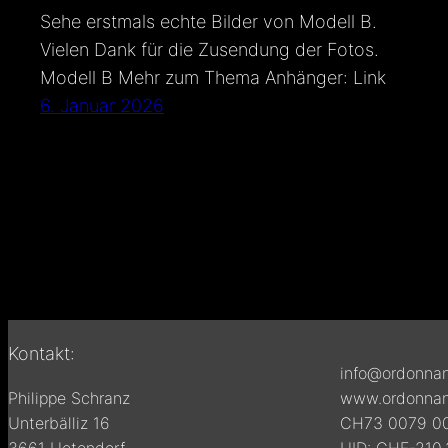
Sehe erstmals echte Bilder von Modell B.
Vielen Dank für die Zusendung der Fotos.
Modell B Mehr zum Thema Anhänger: Link
6. Januar 2026
Kontakt:
info@ordonnan
Philippe Schranz
www.ordonnan
Unterbälliz 16
CH73 0079 00
3661 Uetendorf
UID: CHE-210.