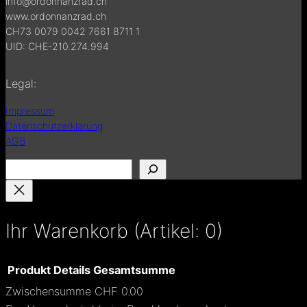
info@ordonnanzrad.ch
www.ordonnanzrad.ch
CH73 0079 0042 7661 8711 1
UID: CHE-210.274.994
Legal:
Impressum
Datenschutzerklärung
AGB
S
u
c
h
Ihr Warenkorb
(Artikel: 0)
e
n
Produkt
Details
Gesamtsumme
Zwischensumme
CHF 0.00