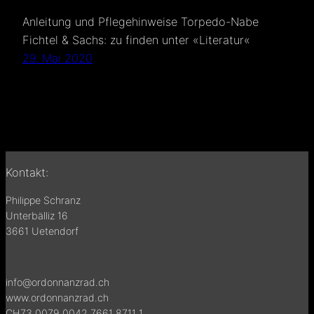
Anleitung und Pflegehinweise Torpedo-Nabe
Fichtel & Sachs: zu finden unter «Literatur«
29. Mai 2020
Kontakt:
Philippe Schranz
Unterbälliz 16
3661 Uetendorf
info@ordonnanzrad.ch
www.ordonnanzrad.ch
CH73 0079 0042 7661 8711 1