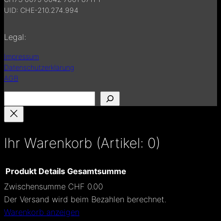
UID: CHE-210.274.994
Legal:
Impressum
Datenschutzerklärung
AGB
S
u
c
h
Ihr Warenkorb
(Artikel: 0)
e
n
Produkt
Details
Gesamtsumme
Zwischensumme
CHF 0.00
Produkte
Der Versand wird beim Bezahlen berechnet.
Warenkorb anzeigen
im