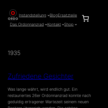
Zum
Inhalt
Instandstellung
Blog
Ersatzteile
springen
Das Ordonnanzrad
Kontakt
Shop
1935
Zufriedene Gesichter
Was lange währt, wird endlich gut. Ein
restauriertes 26er Ordonnanzrad konnte nach
geduldig ertragener Wartezeit seinem neuen