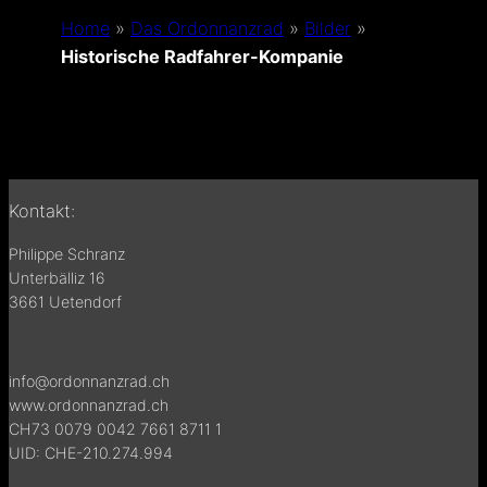
Home
»
Das Ordonnanzrad
»
Bilder
»
Historische Radfahrer-Kompanie
Kontakt:
Philippe Schranz
Unterbälliz 16
3661 Uetendorf
info@ordonnanzrad.ch
www.ordonnanzrad.ch
CH73 0079 0042 7661 8711 1
UID: CHE-210.274.994